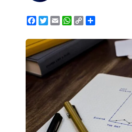
Facebook
Twitter
Email
WhatsApp
Copy
Share
Link