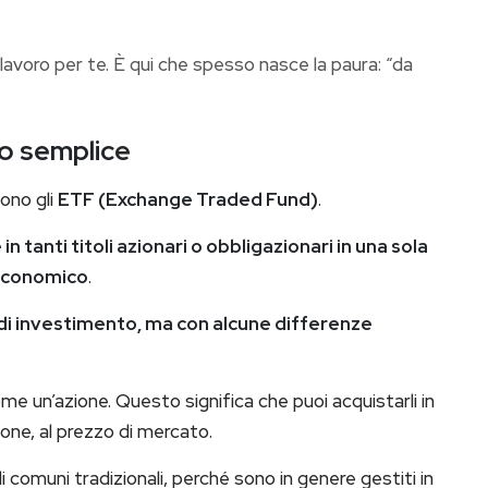
l lavoro per te. È qui che spesso nasce la paura: “da
do semplic
e
sono gli
ETF (Exchange Traded Fund)
.
 in tanti titoli azionari o obbligazionari in una sola
economico
.
ni di investimento, ma con alcune differenze
ome un’azione. Questo significa che puoi acquistarli in
one, al prezzo di mercato.
i comuni tradizionali, perché sono in genere gestiti in