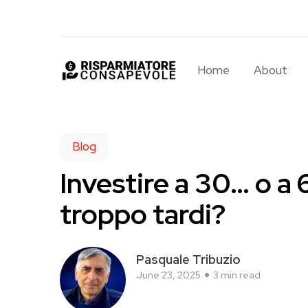
Home
About
ook
r
Blog
Investire a 30… o a 
App
troppo tardi?
Pasquale Tribuzio
June 23, 2025
3 min read