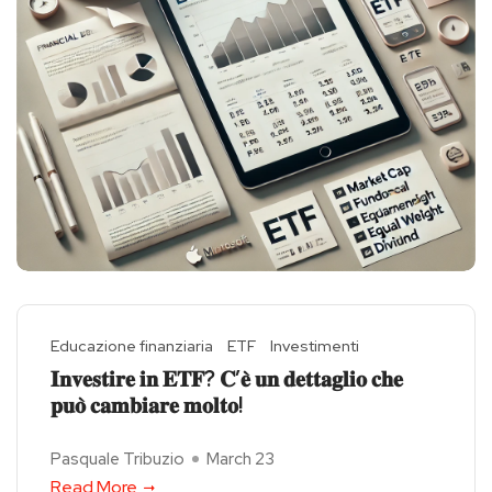
Educazione finanziaria
ETF
Investimenti
𝐈𝐧𝐯𝐞𝐬𝐭𝐢𝐫𝐞 𝐢𝐧 𝐄𝐓𝐅? 𝐂’𝐞̀ 𝐮𝐧 𝐝𝐞𝐭𝐭𝐚𝐠𝐥𝐢𝐨 𝐜𝐡𝐞
𝐩𝐮𝐨̀ 𝐜𝐚𝐦𝐛𝐢𝐚𝐫𝐞 𝐦𝐨𝐥𝐭𝐨!
Pasquale Tribuzio
March 23
Read More